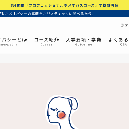
8月開催「プロフェッショナルホメオパスコース」学校説明会
ENホメオパシーの真髄をホリスティックに学べる学校。
ア
オパシーとは
コース紹介
入学要項・学費
よくある
omeopathy
Course
Guideline
Q&A