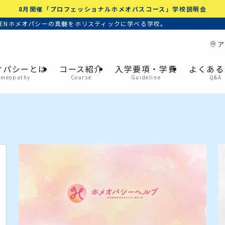
8月開催「プロフェッショナルホメオパスコース」学校説明会
ENホメオパシーの真髄をホリスティックに学べる学校。
ア
オパシーとは
コース紹介
入学要項・学費
よくある
omeopathy
Course
Guideline
Q&A